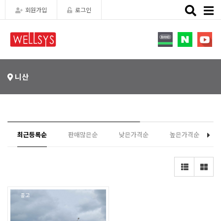
Toggle
회원가입
로그인
naviga
니산
최근등록순
판매많은순
낮은가격순
높은가격순
중고