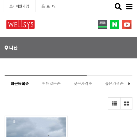
Toggle
회원가입
로그인
naviga
니산
최근등록순
판매많은순
낮은가격순
높은가격순
중고